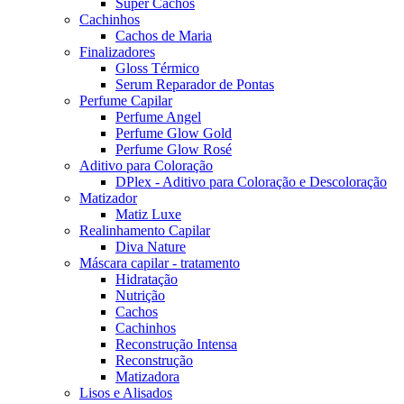
Super Cachos
Cachinhos
Cachos de Maria
Finalizadores
Gloss Térmico
Serum Reparador de Pontas
Perfume Capilar
Perfume Angel
Perfume Glow Gold
Perfume Glow Rosé
Aditivo para Coloração
DPlex - Aditivo para Coloração e Descoloração
Matizador
Matiz Luxe
Realinhamento Capilar
Diva Nature
Máscara capilar - tratamento
Hidratação
Nutrição
Cachos
Cachinhos
Reconstrução Intensa
Reconstrução
Matizadora
Lisos e Alisados