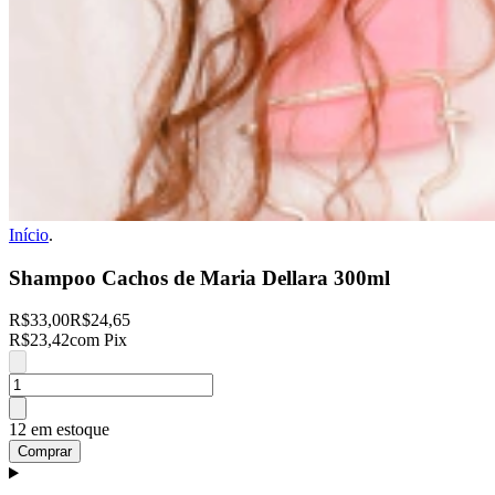
Início
.
Shampoo Cachos de Maria Dellara 300ml
R$33,00
R$24,65
R$23,42
com Pix
12 em estoque
Comprar