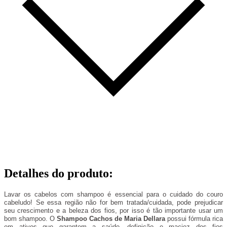
Detalhes do produto
:
Lavar os cabelos com shampoo é essencial para o cuidado do couro
cabeludo! Se essa região não for bem tratada/cuidada, pode prejudicar
seu crescimento e a beleza dos fios, por isso é tão importante usar um
bom shampoo. O
Shampoo Cachos de Maria Dellara
possui fórmula rica
em ativos que garantem a saúde, definição e maciez dos fios