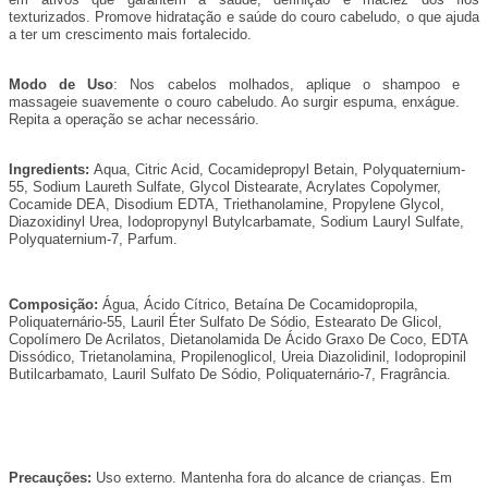
texturizados. Promove hidratação e saúde do couro cabeludo, o que ajuda
a ter um crescimento mais fortalecido.
Modo de Uso
: Nos cabelos molhados, aplique o shampoo e
massageie suavemente o couro cabeludo. Ao surgir espuma, enxágue.
Repita a operação se achar necessário.
Ingredients:
Aqua, Citric Acid, Cocamidepropyl Betain, Polyquaternium-
55, Sodium Laureth Sulfate, Glycol Distearate, Acrylates Copolymer,
Cocamide DEA, Disodium EDTA, Triethanolamine, Propylene Glycol,
Diazoxidinyl Urea, Iodopropynyl Butylcarbamate, Sodium Lauryl Sulfate,
Polyquaternium-7, Parfum.
Composição:
Água, Ácido Cítrico, Betaína De Cocamidopropila,
Poliquaternário-55, Lauril Éter Sulfato De Sódio, Estearato De Glicol,
Copolímero De Acrilatos, Dietanolamida De Ácido Graxo De Coco, EDTA
Dissódico, Trietanolamina, Propilenoglicol, Ureia Diazolidinil, Iodopropinil
Butilcarbamato, Lauril Sulfato De Sódio, Poliquaternário-7, Fragrância.
Precauções:
Uso externo. Mantenha fora do alcance de crianças. Em