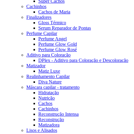
Super Cachos
Cachinhos
Cachos de Maria
Finalizadores
Gloss Térmico
Serum Reparador de Pontas
Perfume Capilar
Perfume Angel
Perfume Glow Gold
Perfume Glow Rosé
Aditivo para Coloração
DPlex - Aditivo para Coloração e Descoloração
Matizador
Matiz Luxe
Realinhamento Capilar
Diva Nature
Máscara capilar - tratamento
Hidratação
Nutrição
Cachos
Cachinhos
Reconstrução Intensa
Reconstrução
Matizadora
Lisos e Alisados