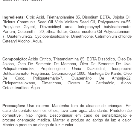
Ingredients:
Citric Acid, Triethanolamine 85, Disodium EDTA, Jojoba Oil,
Ricinus Communis Seed Oil Vitis Vinifera Seed Oil, Polyquaternium-55,
Propylene Glycol; Diazoxidinyl urea; Iodopropynyl butylcarbamate,
Parfum, Ceteareth – 20, Shea Butter, Cocos nucifera Oil Polyquaternium-
7, Quaternium-22, Cyclopentasiloxane; Dimethicone, Cetrimonium chloride
Cetearyl Alcohol, Aqua.
Composição:
Ácido Cítrico, Trietanolamina 85, EDTA Dissódico, Óleo De
Jojoba, Óleo De Semente De Mamona, Óleo De Semente De Uva,
Poliquaternário-55, Propilenoglicol, Ureia Diazolidinil, Iodopropinil
Butilcarbamato, Fragrância, Cetomacrogol 1000, Manteiga De Karité, Óleo
De Coco, Poliquaternário-7, Quaternário De Amônio-22,
Ciclopentasiloxano, Dimeticona, Cloreto De Cetrimônio, Álcool
Cetoestearílico, Água.
Precauções:
Uso externo. Mantenha fora do alcance de crianças. Em
caso de contato com os olhos, lave com água abundante. Produto não
comestível. Não ingerir. Descontinuar em caso de sensibilização e
procure orientação médica. Manter o produto ao abrigo da luz e calor.
Manter o produto ao abrigo da luz e calor.